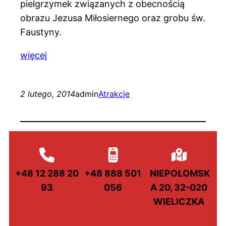
pielgrzymek związanych z obecnością
obrazu Jezusa Miłosiernego oraz grobu św.
Faustyny.
więcej
2 lutego, 2014
admin
Atrakcje
+48 12 288 20
+48 888 501
NIEPOŁOMSK
93
056
A 20, 32-020
WIELICZKA