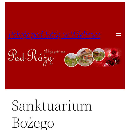
Przejdź
do
treści
Pokoje pod Różą w Wieliczce
Sanktuarium
Bożego