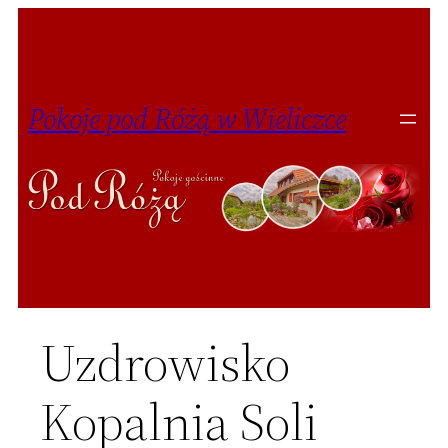
Przejdź
do
treści
Pokoje pod Różą w Wieliczce
Uzdrowisko
Kopalnia Soli