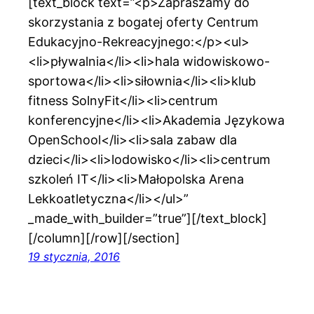
[text_block text=”<p>Zapraszamy do
skorzystania z bogatej oferty Centrum
Edukacyjno-Rekreacyjnego:</p><ul>
<li>pływalnia</li><li>hala widowiskowo-
sportowa</li><li>siłownia</li><li>klub
fitness SolnyFit</li><li>centrum
konferencyjne</li><li>Akademia Językowa
OpenSchool</li><li>sala zabaw dla
dzieci</li><li>lodowisko</li><li>centrum
szkoleń IT</li><li>Małopolska Arena
Lekkoatletyczna</li></ul>”
_made_with_builder=”true”][/text_block]
[/column][/row][/section]
19 stycznia, 2016