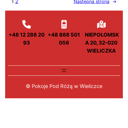
1
2
Następna strona
→
+48 12 288 20
+48 888 501
NIEPOŁOMSK
93
056
A 20, 32-020
WIELICZKA
© Pokoje Pod Różą w Wieliczce