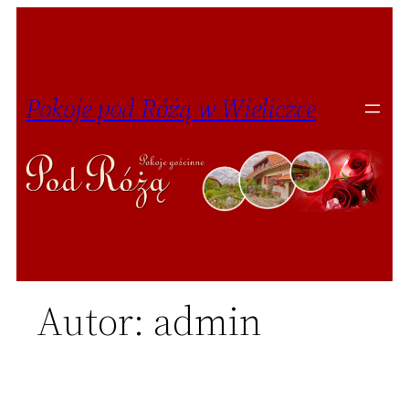
Przejdź
do
treści
Pokoje pod Różą w Wieliczce
Autor:
admin